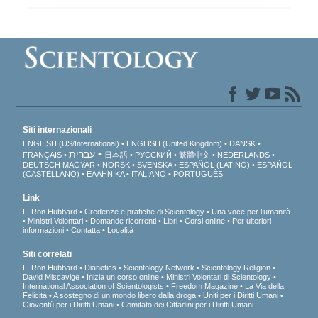
Siti internazionali
ENGLISH (US/International)
ENGLISH (United Kingdom)
DANSK
עברית
FRANÇAIS
日本語
РУССКИЙ
繁體中文
NEDERLANDS
DEUTSCH
MAGYAR
NORSK
SVENSKA
ESPAÑOL (LATINO)
ESPAÑOL
(CASTELLANO)
ΕΛΛΗΝΙΚA
ITALIANO
PORTUGUÊS
Link
L. Ron Hubbard
Credenze e pratiche di Scientology
Una voce per l’umanità
Ministri Volontari
Domande ricorrenti
Libri
Corsi online
Per ulteriori
informazioni
Contatta
Località
Siti correlati
L. Ron Hubbard
Dianetics
Scientology Network
Scientology Religion
David Miscavige
Inizia un corso online
Ministri Volontari di Scientology
International Association of Scientologists
Freedom Magazine
La Via della
Felicità
A sostegno di un mondo libero dalla droga
Uniti per i Diritti Umani
Gioventù per i Diritti Umani
Comitato dei Cittadini per i Diritti Umani