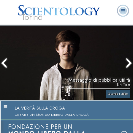
Torino
L. Ron Hubbard:
Che cos’è
Ministri
Domande
Libri
Fondatore
Scientology?
Volontari
ricorrenti
Messaggio di pubblica utilità
Un Tiro
Guarda i video
LA VERITÀ SULLA DROGA
CREARE UN MONDO LIBERO DALLA DROGA
FONDAZIONE PER UN