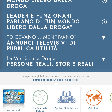
MONDO LIBERO DALLA
DROGA
LEADER E FUNZIONARI
PARLANO DI “UN MONDO
LIBERO DALLA DROGA”
“DICEVANO... MENTIVANO”
ANNUNCI TELEVISIVI DI
PUBBLICA UTILITÀ
La Verità sulla Droga
PERSONE REALI, STORIE REALI
Programmi globali umanitari e di miglioramento sociale
patrocinati dalla Chiesa di Scientology
▼
La Via della
Applied Scholastics
Criminon
In che modo
Felicità