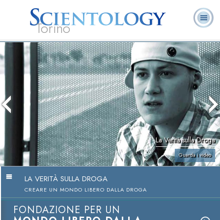
Torino
L. Ron Hubbard:
Che cos’è
Ministri
Domande
Libri
Fondatore
Scientology?
Volontari
ricorrenti
La Verità sulla Droga
Guarda i video
LA VERITÀ SULLA DROGA
CREARE UN MONDO LIBERO DALLA DROGA
FONDAZIONE PER UN