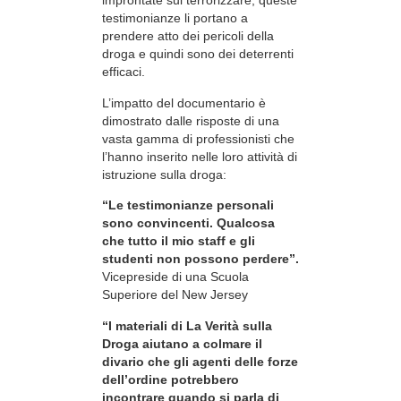
improntate sul terrorizzare, queste
testimonianze li portano a
prendere atto dei pericoli della
droga e quindi sono dei deterrenti
efficaci.
L’impatto del documentario è
dimostrato dalle risposte di una
vasta gamma di professionisti che
l’hanno inserito nelle loro attività di
istruzione sulla droga:
“Le testimonianze personali
sono convincenti. Qualcosa
che tutto il mio staff e gli
studenti non possono perdere”.
Vicepreside di una Scuola
Superiore del New Jersey
“I materiali di La Verità sulla
Droga aiutano a colmare il
divario che gli agenti delle forze
dell’ordine potrebbero
incontrare quando si parla di