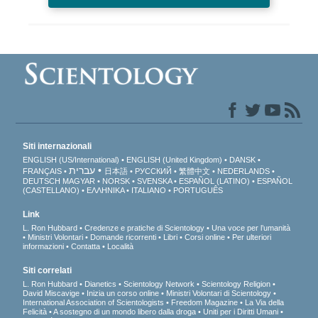
Siti internazionali
ENGLISH (US/International)
ENGLISH (United Kingdom)
DANSK
עברית
FRANÇAIS
日本語
РУССКИЙ
繁體中文
NEDERLANDS
DEUTSCH
MAGYAR
NORSK
SVENSKA
ESPAÑOL (LATINO)
ESPAÑOL
(CASTELLANO)
ΕΛΛΗΝΙΚA
ITALIANO
PORTUGUÊS
Link
L. Ron Hubbard
Credenze e pratiche di Scientology
Una voce per l’umanità
Ministri Volontari
Domande ricorrenti
Libri
Corsi online
Per ulteriori
informazioni
Contatta
Località
Siti correlati
L. Ron Hubbard
Dianetics
Scientology Network
Scientology Religion
David Miscavige
Inizia un corso online
Ministri Volontari di Scientology
International Association of Scientologists
Freedom Magazine
La Via della
Felicità
A sostegno di un mondo libero dalla droga
Uniti per i Diritti Umani