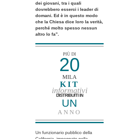
dei giovani, tra i quali
dovrebbero esserci i leader di
domani. Ed è in questo modo
che la Chiesa dice loro la verità,
perché molto spesso nessun
altro lo fa”.
PIÙ DI
20
MILA
KIT
informativi
DISTRIBUITI IN
UN
ANNO
Un funzionario pubblico della
California, impegnato nella