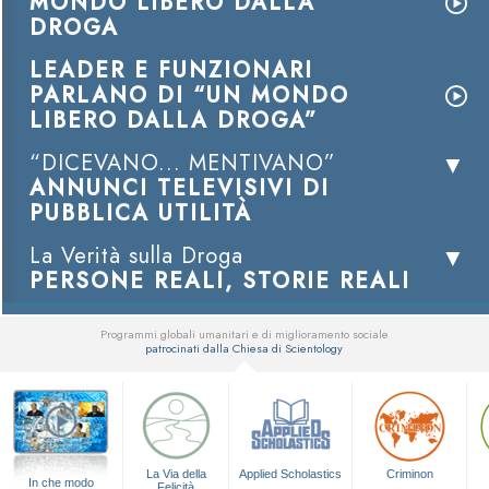
MONDO LIBERO DALLA
DROGA
LEADER E FUNZIONARI
PARLANO DI “UN MONDO
LIBERO DALLA DROGA”
“DICEVANO... MENTIVANO”
ANNUNCI TELEVISIVI DI
PUBBLICA UTILITÀ
La Verità sulla Droga
PERSONE REALI, STORIE REALI
Programmi globali umanitari e di miglioramento sociale
patrocinati dalla Chiesa di Scientology
▼
La Via della
Applied Scholastics
Criminon
In che modo
Felicità