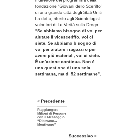
fondazione “Giovani dello Sceriffo”
di una grande città degli Stati Uniti
ha detto, riferito agli Scientologist
volontari di La Verità sulla Droga:
“Se abbiamo bisogno di voi per
aiutare il vicesceriffo, voi ci
siete. Se abbiamo bisogno di
voi per aiutare i ragazzi o per
avere più materiali, voi ci siete.
È un’azione continua. Non è
una questione di una sola
settimana, ma di 52 settimane”.
« Precedente
Raggiungere
Milioni di Persone
con il Messaggio
“Dicevano...
Mentivano”
Successivo »