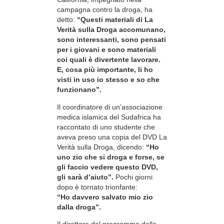
campagna contro la droga, ha
detto:
“Questi materiali di La
Verità sulla Droga accomunano,
sono interessanti, sono pensati
per i giovani e sono materiali
coi quali è divertente lavorare.
E, cosa più importante, li ho
visti in uso io stesso e so che
funzionano”.
Il coordinatore di un’associazione
medica islamica del Sudafrica ha
raccontato di uno studente che
aveva preso una copia del DVD La
Verità sulla Droga, dicendo:
“Ho
uno zio che si droga e forse, se
gli faccio vedere questo DVD,
gli sarà d’aiuto”.
Pochi giorni
dopo è tornato trionfante:
“Ho davvero salvato mio zio
dalla droga”.
Il direttore del programma della