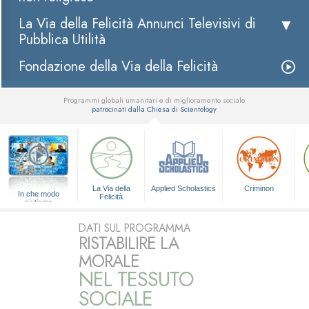
La Via della Felicità Annunci Televisivi di
Pubblica Utilità
Fondazione della Via della Felicità
Programmi globali umanitari e di miglioramento sociale
patrocinati dalla Chiesa di Scientology
▼
La Via della
Applied Scholastics
Criminon
In che modo
Felicità
aiutiamo
DATI SUL PROGRAMMA
RISTABILIRE LA
MORALE
NEL TESSUTO
SOCIALE