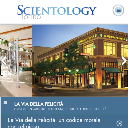
Torino
L. Ron Hubbard:
Che cos’è
Ministri
Domande
Libri
Fondatore
Scientology?
Volontari
ricorrenti
La Via della Felicità: un codice morale
non religioso
Guarda i video
LA VIA DELLA FELICITÀ
CREARE UN MONDO DI ONESTÀ, FIDUCIA E RISPETTO DI SÉ
La Via della Felicità: un codice morale
non religioso