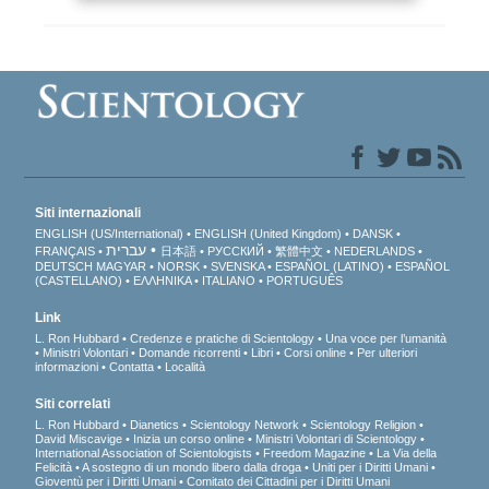
Siti internazionali
ENGLISH (US/International)
ENGLISH (United Kingdom)
DANSK
עברית
FRANÇAIS
日本語
РУССКИЙ
繁體中文
NEDERLANDS
DEUTSCH
MAGYAR
NORSK
SVENSKA
ESPAÑOL (LATINO)
ESPAÑOL
(CASTELLANO)
ΕΛΛΗΝΙΚA
ITALIANO
PORTUGUÊS
Link
L. Ron Hubbard
Credenze e pratiche di Scientology
Una voce per l’umanità
Ministri Volontari
Domande ricorrenti
Libri
Corsi online
Per ulteriori
informazioni
Contatta
Località
Siti correlati
L. Ron Hubbard
Dianetics
Scientology Network
Scientology Religion
David Miscavige
Inizia un corso online
Ministri Volontari di Scientology
International Association of Scientologists
Freedom Magazine
La Via della
Felicità
A sostegno di un mondo libero dalla droga
Uniti per i Diritti Umani
Gioventù per i Diritti Umani
Comitato dei Cittadini per i Diritti Umani