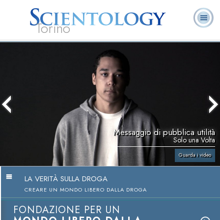
Torino
L. Ron Hubbard:
Che cos’è
Ministri
Domande
Libri
Fondatore
Scientology?
Volontari
ricorrenti
Messaggio di pubblica utilità
Solo una Volta
Guarda i video
LA VERITÀ SULLA DROGA
CREARE UN MONDO LIBERO DALLA DROGA
FONDAZIONE PER UN