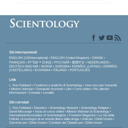
Siti internazionali
ENGLISH (US/International)
ENGLISH (United Kingdom)
DANSK
עברית
FRANÇAIS
日本語
РУССКИЙ
繁體中文
NEDERLANDS
DEUTSCH
MAGYAR
NORSK
SVENSKA
ESPAÑOL (LATINO)
ESPAÑOL
(CASTELLANO)
ΕΛΛΗΝΙΚA
ITALIANO
PORTUGUÊS
Link
L. Ron Hubbard
Credenze e pratiche di Scientology
Una voce per l’umanità
Ministri Volontari
Domande ricorrenti
Libri
Corsi online
Per ulteriori
informazioni
Contatta
Località
Siti correlati
L. Ron Hubbard
Dianetics
Scientology Network
Scientology Religion
David Miscavige
Inizia un corso online
Ministri Volontari di Scientology
International Association of Scientologists
Freedom Magazine
La Via della
Felicità
A sostegno di un mondo libero dalla droga
Uniti per i Diritti Umani
Gioventù per i Diritti Umani
Comitato dei Cittadini per i Diritti Umani