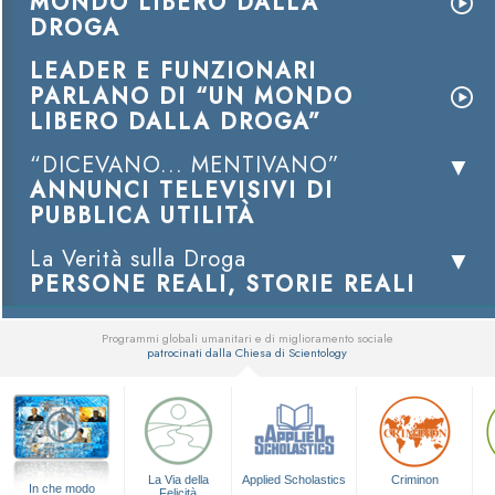
MONDO LIBERO DALLA
DROGA
LEADER E FUNZIONARI
PARLANO DI “UN MONDO
LIBERO DALLA DROGA”
“DICEVANO... MENTIVANO”
ANNUNCI TELEVISIVI DI
PUBBLICA UTILITÀ
La Verità sulla Droga
PERSONE REALI, STORIE REALI
Programmi globali umanitari e di miglioramento sociale
patrocinati dalla Chiesa di Scientology
▼
La Via della
Applied Scholastics
Criminon
In che modo
Felicità