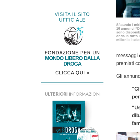
VISITA IL SITO
UFFICIALE
Sfatando i mit
16 annunci “D
sono disponib
onda in tutto
milioni di tele
FONDAZIONE PER UN
messaggi d
MONDO LIBERO DALLA
premiati co
DROGA
CLICCA QUI »
Gli annunc
“Gl
ULTERIORI
INFORMAZIONI
per
“Us
dib
fam