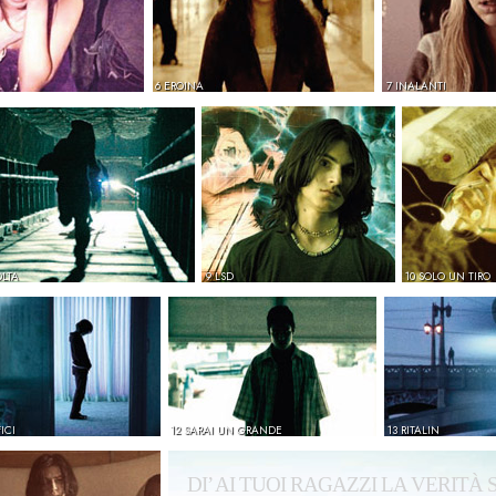
6 EROINA
7 INALANTI
OLTA
9 LSD
10 SOLO UN TIRO
ICI
12 SARAI UN GRANDE
13 RITALIN
DI’ AI TUOI RAGAZZI LA VERITÀ