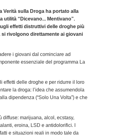
La Verità sulla Droga ha portato alla
a utilità “Dicevano... Mentivano”.
i effetti distruttivi delle droghe più
tà si rivolgono direttamente ai giovani
adere i giovani dal cominciare ad
omponente essenziale del programma La
ffetti delle droghe e per ridurre il loro
entare la droga: l’idea che assumendola
 alla dipendenza (“Solo Una Volta”) e che
 diffuse: marijuana, alcol, ecstasy,
lanti, eroina, LSD e antidolorifici. I
tti e situazioni reali in modo tale da