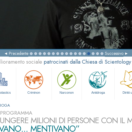
Precedente
Successivo
glioramento sociale
patrocinati dalla Chiesa di Scientology
olastics
Criminon
Narconon
Antidroga
Diritti
DROGA
L PROGRAMMA
UNGERE MILIONI DI PERSONE CON IL
VANO... MENTIVANO”