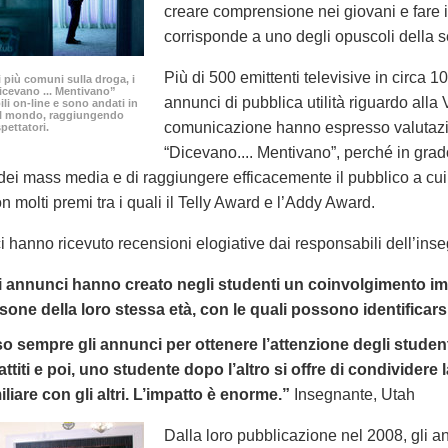
creare comprensione nei giovani e fare 
corrisponde a uno degli opuscoli della s
Più di 500 emittenti televisive in circa
i più comuni sulla droga, i
icevano ... Mentivano”
annunci di pubblica utilità riguardo alla 
ili
on-line
e sono andati in
 il mondo, raggiungendo
comunicazione hanno espresso valutazio
spettatori.
“Dicevano.... Mentivano”, perché in grado
ei mass media e di raggiungere efficacemente il pubblico a cui s
n molti premi tra i quali il Telly Award e l’Addy Award.
i hanno ricevuto recensioni elogiative dai responsabili dell’in
i annunci hanno creato negli studenti un coinvolgimento im
sone della loro stessa età, con le quali possono identificars
o sempre gli annunci per ottenere l’attenzione degli studenti.
attiti e poi, uno studente dopo l’altro si offre di condividere 
iliare con gli altri. L’impatto è enorme.”
Insegnante, Utah
Dalla loro pubblicazione nel 2008, gli ann