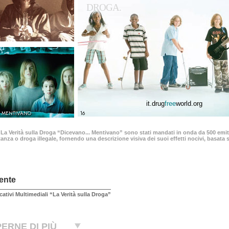
DROGA.
it.drug
free
world.org
.. MENTIVANO
16
 La Verità sulla Droga “Dicevano... Mentivano” sono stati mandati in onda da 500 emitt
anza o droga illegale, fornendo una descrizione visiva dei suoi effetti nocivi, basata su
ente
cativi Multimediali “La Verità sulla Droga”
ERNE DI PIÙ