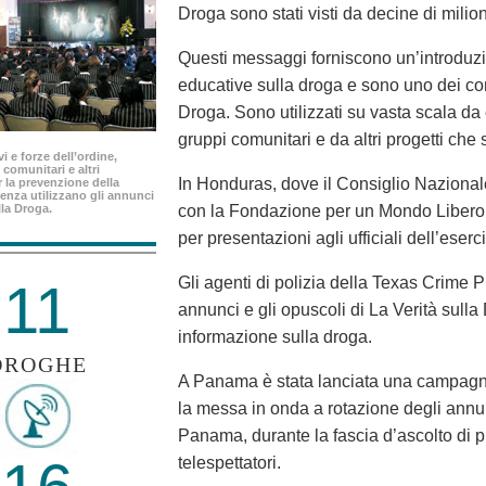
Droga sono stati visti da decine di milio
Questi messaggi forniscono un’introduzio
educative sulla droga e sono uno dei c
Droga. Sono utilizzati su vasta scala da e
gruppi comunitari e da altri progetti che
i e forze dell’ordine,
 comunitari e altri
In Honduras, dove il Consiglio Nazionale 
 la prevenzione della
enza utilizzano gli annunci
lla Droga.
con la Fondazione per un Mondo Libero d
per presentazioni agli ufficiali dell’eserc
Gli agenti di polizia della Texas Crime P
11
annunci e gli opuscoli di La Verità sulla
informazione sulla droga.
DROGHE
A Panama è stata lanciata una campagna
la messa in onda a rotazione degli annun
Panama, durante la fascia d’ascolto di p
telespettatori.