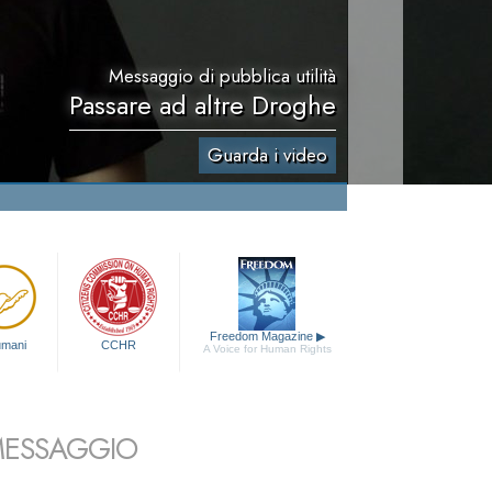
Messaggio di pubblica utilità
Passare ad altre Droghe
Guarda i video
Freedom Magazine
▶
 umani
CCHR
A Voice for Human Rights
 MESSAGGIO