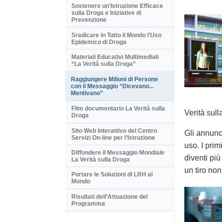
Sostenere un’Istruzione Efficace
sulla Droga e Iniziative di
Prevenzione
Sradicare in Tutto il Mondo l’Uso
Epidemico di Droga
Materiali Educativi Multimediali
“La Verità sulla Droga”
Raggiungere Milioni di Persone
con il Messaggio “Dicevano...
Mentivano”
Film documentario La Verità sulla
Verità sull
Droga
Sito Web Interattivo del Centro
Gli annunci
Servizi On-line per l’Istruzione
uso. I pri
Diffondere il Messaggio Mondiale
diventi pi
La Verità sulla Droga
un tiro non
Portare le Soluzioni di LRH al
Mondo
Risultati dell’Attuazione del
Programma