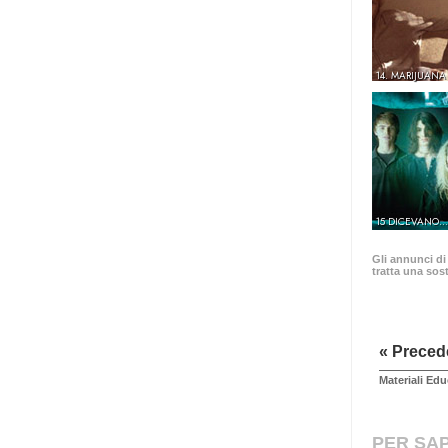
14. MARIJUANA
15 DICEVANO.
Gli annunci di
tratta una sost
« Preced
Materiali Edu
PER SAP