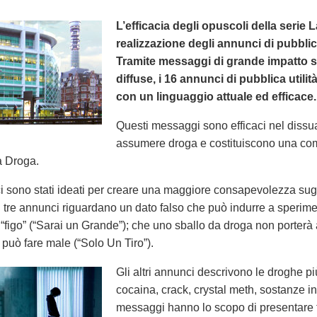
L’efficacia degli opuscoli della serie 
realizzazione degli annunci di pubblic
Tramite messaggi di grande impatto sugl
diffuse, i 16 annunci di pubblica utili
con un linguaggio attuale ed efficace.
Questi messaggi sono efficaci nel dissu
assumere droga e costituiscono una c
a Droga.
 sono stati ideati per creare una maggiore consapevolezza sugli e
mi tre annunci riguardano un dato falso che può indurre a sperim
ù “figo” (“Sarai un Grande”); che uno sballo da droga non porterà
 può fare male (“Solo Un Tiro”).
Gli altri annunci descrivono le droghe più
cocaina, crack, crystal meth, sostanze ina
messaggi hanno lo scopo di presentare fa