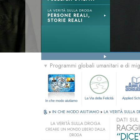
LA VERITÀ SULLA DROGA
PERSONE REALI,
STORIE REALI
Programmi globali umanitari e di mi
▼
La Via della Felicità
Applied Sch
In che modo aiutiamo
»
IN CHE MODO AIUTIAMO
»
LA VERITÀ SULLA 
DATI SU
LA VERITÀ SULLA DROGA
RAGGI
CREARE UN MONDO LIBERO DALLA
“DICE
DROGA