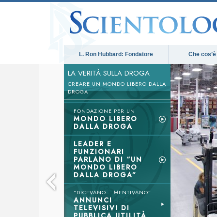
L. Ron Hubbard: Fondatore
Che cos’è
LA VERITÀ SULLA DROGA
CREARE UN MONDO LIBERO DALLA
DROGA
FONDAZIONE PER UN
MONDO LIBERO
DALLA DROGA
LEADER E
FUNZIONARI
PARLANO DI “UN
MONDO LIBERO
DALLA DROGA”
“DICEVANO... MENTIVANO”
ANNUNCI
TELEVISIVI DI
PUBBLICA UTILITÀ