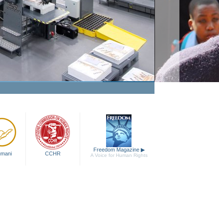
Freedom Magazine
▶
 umani
CCHR
A Voice for Human Rights