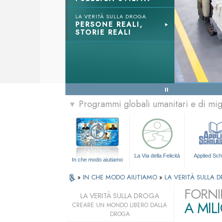
LA VERITÀ SULLA DROGA
PERSONE REALI,
STORIE REALI
Programmi globali umanitari e di mi
▼
La Via della Felicità
Applied Sch
In che modo aiutiamo
»
IN CHE MODO AIUTIAMO
»
LA VERITÀ SULLA 
FORNI
LA VERITÀ SULLA DROGA
A MIL
CREARE UN MONDO LIBERO DALLA
DROGA