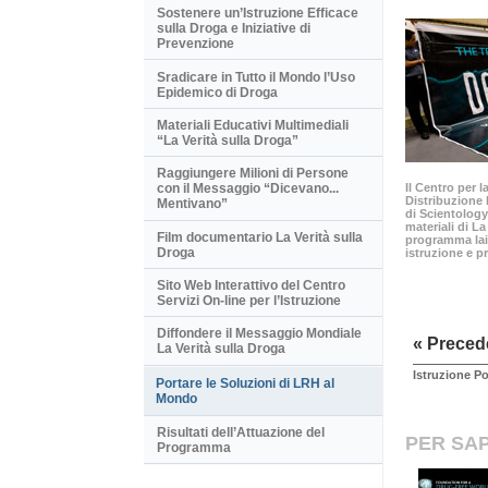
Sostenere un’Istruzione Efficace
sulla Droga e Iniziative di
Prevenzione
Sradicare in Tutto il Mondo l’Uso
Epidemico di Droga
Materiali Educativi Multimediali
“La Verità sulla Droga”
Raggiungere Milioni di Persone
Il Centro per 
con il Messaggio “Dicevano...
Distribuzione 
Mentivano”
di Scientology
materiali di La
Film documentario La Verità sulla
programma lai
Droga
istruzione e p
Sito Web Interattivo del Centro
Servizi On-line per l’Istruzione
Diffondere il Messaggio Mondiale
« Preced
La Verità sulla Droga
Istruzione Po
Portare le Soluzioni di LRH al
Mondo
Risultati dell’Attuazione del
PER SAP
Programma