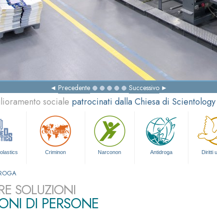
Precedente
Successivo
glioramento sociale
patrocinati dalla Chiesa di Scientology
olastics
Criminon
Narconon
Antidroga
Diritti
DROGA
RE SOLUZIONI
IONI DI PERSONE