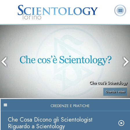
Torino
L. Ron Hubbard:
Che cos’è
Ministri
Domande
Libri
Fondatore
Scientology?
Volontari
ricorrenti
Che cos’è Scientology
Guarda i video
CREDENZE E PRATICHE
Che Cosa Dicono gli Scientologist
Riguardo a Scientology