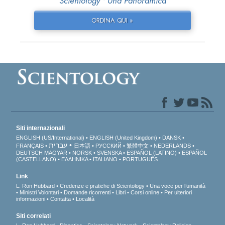
Scientology • Una Panoramica
ORDINA QUI »
Siti internazionali
ENGLISH (US/International)
ENGLISH (United Kingdom)
DANSK
עברית
FRANÇAIS
日本語
РУССКИЙ
繁體中文
NEDERLANDS
DEUTSCH
MAGYAR
NORSK
SVENSKA
ESPAÑOL (LATINO)
ESPAÑOL
(CASTELLANO)
ΕΛΛΗΝΙΚA
ITALIANO
PORTUGUÊS
Link
L. Ron Hubbard
Credenze e pratiche di Scientology
Una voce per l’umanità
Ministri Volontari
Domande ricorrenti
Libri
Corsi online
Per ulteriori
informazioni
Contatta
Località
Siti correlati