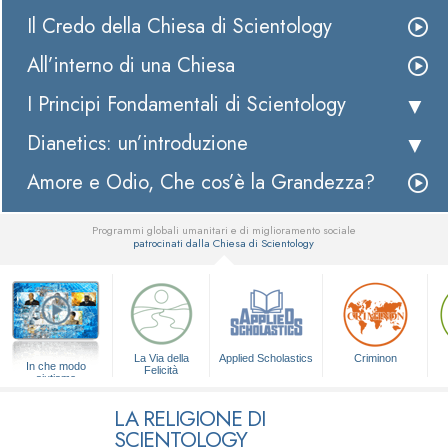
Il Credo della Chiesa di Scientology
All’interno di una Chiesa
I Principi Fondamentali di Scientology
Dianetics: un’introduzione
Amore e Odio, Che cos’è la Grandezza?
Programmi globali umanitari e di miglioramento sociale
patrocinati dalla Chiesa di Scientology
▼
La Via della
Applied Scholastics
Criminon
In che modo
Felicità
aiutiamo
LA RELIGIONE DI
SCIENTOLOGY