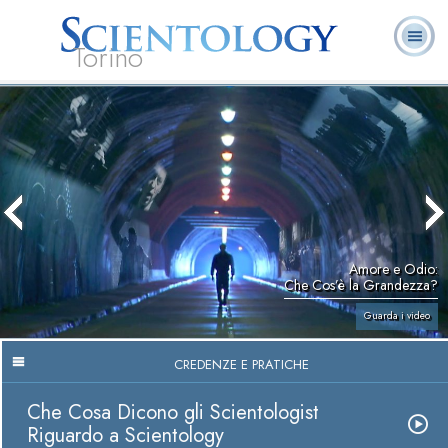
Torino
L. Ron Hubbard:
Che cos’è
Ministri
Domande
Libri
Fondatore
Scientology?
Volontari
ricorrenti
Amore e Odio:
Che Cos’è la Grandezza?
Guarda i video
CREDENZE E PRATICHE
Che Cosa Dicono gli Scientologist
Riguardo a Scientology