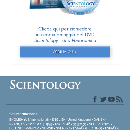
Clicca qui per richiedere
una copia omaggio del DVD:
Scientology • Una Panoramica
ORDINA QUI »
Siti internazionali
ENGLISH (US/International)
ENGLISH (United Kingdom)
DANSK
עברית
FRANÇAIS
日本語
РУССКИЙ
繁體中文
NEDERLANDS
DEUTSCH
MAGYAR
NORSK
SVENSKA
ESPAÑOL (LATINO)
ESPAÑOL