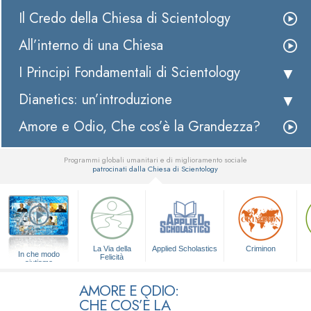
Il Credo della Chiesa di Scientology
All’interno di una Chiesa
I Principi Fondamentali di Scientology
Dianetics: un’introduzione
Amore e Odio, Che cos’è la Grandezza?
Programmi globali umanitari e di miglioramento sociale
patrocinati dalla Chiesa di Scientology
▼
La Via della
Applied Scholastics
Criminon
In che modo
Felicità
aiutiamo
AMORE E ODIO:
CHE COS’È LA