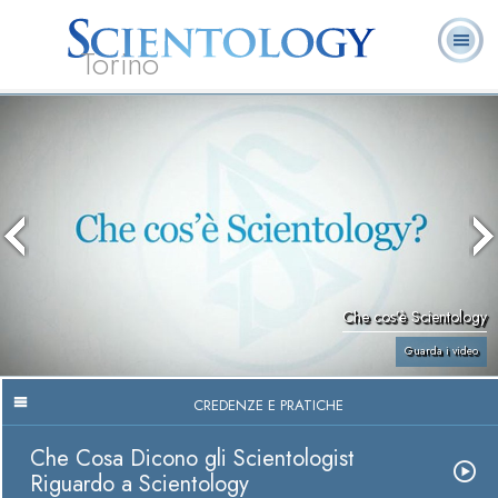
Torino
L. Ron Hubbard:
Che cos’è
Ministri
Domande
Libri
Fondatore
Scientology?
Volontari
ricorrenti
Che cos’è Scientology
Guarda i video
CREDENZE E PRATICHE
Che Cosa Dicono gli Scientologist
Riguardo a Scientology