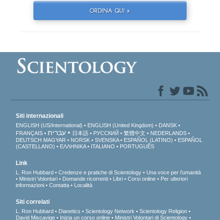
ORDINA QUI »
Siti internazionali
ENGLISH (US/International)
ENGLISH (United Kingdom)
DANSK
עברית
FRANÇAIS
日本語
РУССКИЙ
繁體中文
NEDERLANDS
DEUTSCH
MAGYAR
NORSK
SVENSKA
ESPAÑOL (LATINO)
ESPAÑOL
(CASTELLANO)
ΕΛΛΗΝΙΚA
ITALIANO
PORTUGUÊS
Link
L. Ron Hubbard
Credenze e pratiche di Scientology
Una voce per l’umanità
Ministri Volontari
Domande ricorrenti
Libri
Corsi online
Per ulteriori
informazioni
Contatta
Località
Siti correlati
L. Ron Hubbard
Dianetics
Scientology Network
Scientology Religion
David Miscavige
Inizia un corso online
Ministri Volontari di Scientology