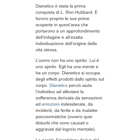
Dianetics è stata la prima
conquista di L. Ron Hubbard. E
furono proprio le sue prime
scoperte in quest’area che
portarono a un approfondimento
dell’indagine e all’esatta
individuazione dell’origine della
vita stessa.
L’uomo non
ha
uno spirito. Lui
è
uno spirito. Egli ha una mente e
ha un corpo. Dianetics si occupa
degli effetti prodotti dallo spirito sul
corpo.
Dianetics
perciò aiuta
l’individuo ad alleviare la
sofferenza derivata da sensazioni
ed
emozioni
indesiderate, da
incidenti, da ferite e da malattie
psicosomatiche (ovvero quei
disturbi che sono causati o
aggravati dal logorio mentale).
La parola
Scientology
deriva dal