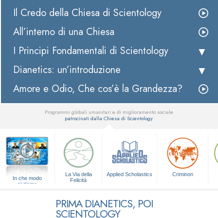
Il Credo della Chiesa di Scientology
All’interno di una Chiesa
I Principi Fondamentali di Scientology
Dianetics: un’introduzione
Amore e Odio, Che cos’è la Grandezza?
Programmi globali umanitari e di miglioramento sociale
patrocinati dalla Chiesa di Scientology
▼
La Via della
Applied Scholastics
Criminon
In che modo
Felicità
aiutiamo
PRIMA DIANETICS, POI
SCIENTOLOGY