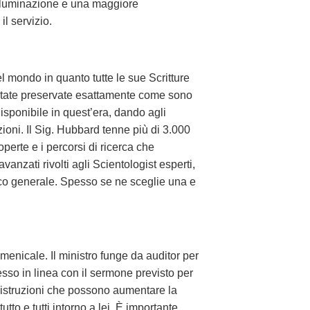
 illuminazione e una maggiore
l servizio.
el mondo in quanto tutte le sue Scritture
o state preservate esattamente come sono
isponibile in quest’era, dando agli
zioni. Il Sig. Hubbard tenne più di 3.000
perte e i percorsi di ricerca che
vanzati rivolti agli Scientologist esperti,
ico generale. Spesso se ne sceglie una e
menicale. Il ministro funge da auditor per
esso in linea con il sermone previsto per
di istruzioni che possono aumentare la
o e tutti intorno a lei. È importante