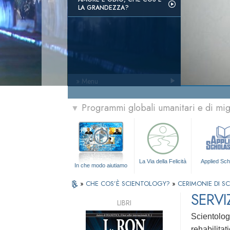
LA GRANDEZZA?
» Menu
Programmi globali umanitari e di mi
▼
La Via della Felicità
Applied Sch
In che modo aiutiamo
»
CHE COS’È SCIENTOLOGY?
»
CERIMONIE DI S
SERVI
LIBRI
Scientolog
rehabilitat