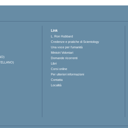
Link
L. Ron Hubbard
Credenze e pratiche di Scientology
Una voce per l’umanità
Ministri Volontari
NO)
Domande ricorrenti
TELLANO)
Libri
Corsi online
Per ulteriori informazioni
Contatta
Località