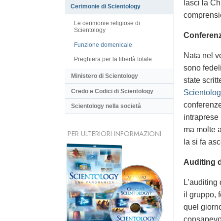
lasci la C
Cerimonie di Scientology
comprension
Le cerimonie religiose di
Scientology
Conferenz
Funzione domenicale
Nata nel ve
Preghiera per la libertà totale
sono fedel
Ministero di Scientology
state scrit
Credo e Codici di Scientology
Scientolog
conferenze 
Scientology nella società
intraprese 
ma molte a
PER ULTERIORI INFORMAZIONI
la si fa as
Auditing 
L’auditing
il gruppo, 
quel giorno
consapevol