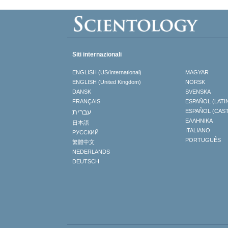
Siti internazionali
ENGLISH (US/International)
MAGYAR
ENGLISH (United Kingdom)
NORSK
DANSK
SVENSKA
FRANÇAIS
ESPAÑOL (LATI
עברית
ESPAÑOL (CAS
ΕΛΛΗΝΙΚA
日本語
ITALIANO
РУССКИЙ
PORTUGUÊS
繁體中文
NEDERLANDS
DEUTSCH