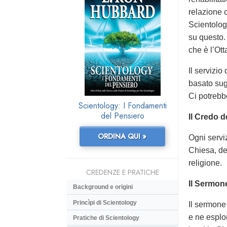
relazione c
Scientolog
su questo.
che è l’Ot
Il servizi
basato sug
Ci potrebb
Scientology: I Fondamenti
del Pensiero
Il Credo d
ORDINA QUI »
Ogni servi
Chiesa, de
religione.
CREDENZE E PRATICHE
Il Sermon
Background e origini
Princìpi di Scientology
Il sermone
e ne esplo
Pratiche di Scientology