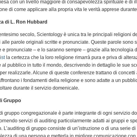
hiesa con un livello maggiore di consapevolezza spirituale e di
e di come applicare alla propria vita le verità apprese durante i
a di L. Ron Hubbard
ntesimo secolo, Scientology è unica tra le principali religioni d
i alle parole originali scritte e pronunciate. Queste parole son
te e pronunciate – e lo saranno sempre – grazie alla tecnologia d
ist
la certezza che la loro religione rimarrà pura e priva di altera
al pubblico in tutto il mondo, descrivendo in dettaglio le sue sco
per realizzarle. Alcune di queste conferenze trattano di concetti a
ffrontano i fondamenti della religione e sono adatte a un pubbl
coltare durante il servizio domenicale.
di Gruppo
 di gruppo congregazionale è parte integrante di ogni servizio do
fornendo servizi di auditing particolarmente adatti ai gruppi e sp
. L’auditing di gruppo consiste di un’istruzione o di una serie 
ezza di una persona e metterla in migliore comunicazione con tutt