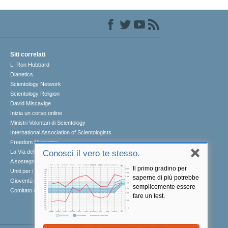
Siti correlati
L. Ron Hubbard
Dianetics
Scientology Network
Scientology Religion
David Miscavige
Inizia un corso online
Ministri Volontari di Scientology
International Association of Scientologists
Freedom Magazine
La Via della Felicità
Conosci il vero te stesso.
A sostegno di un mondo libero dalla droga
Il primo gradino per
Uniti per i Diritti Umani
saperne di più potrebbe
Gioventù per i Diritti Umani
semplicemente essere
Comitato dei Cittadini per i Diritti Umani
fare un test.