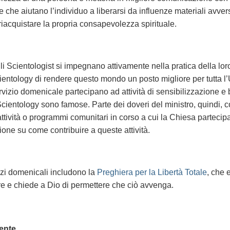
e che aiutano l’individuo a liberarsi da influenze materiali avver
riacquistare la propria consapevolezza spirituale.
i Scientologist si impegnano attivamente nella pratica della loro
ientology di rendere questo mondo un posto migliore per tutta l
rvizio domenicale partecipano ad attività di sensibilizzazione e 
Scientology sono famose. Parte dei doveri del ministro, quindi, c
attività o programmi comunitari in corso a cui la Chiesa partecip
one su come contribuire a queste attività.
vizi domenicali includono la
Preghiera per la Libertà Totale
, che 
e e chiede a Dio di permettere che ciò avvenga.
ente