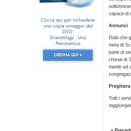
sottolinear
capace di 
Clicca qui per richiedere
una copia omaggio del
Annunci
DVD:
Scientology • Una
Dato che gl
Panoramica
meta di Sc
parte al se
ORDINA QUI »
chiese di 
merito ad 
congregazi
Preghiera
Tutti i ser
raggiunger
« Preced