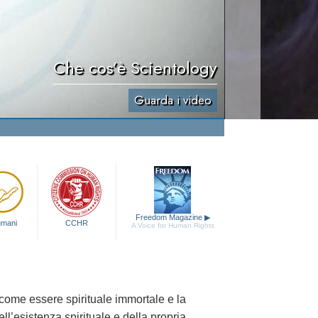
Che cos’è Scientology
Guarda i video
Freedom Magazine
▶
 umani
CCHR
A Voice for Human Rights
come essere spirituale immortale e la
ll’esistenza spirituale e della propria