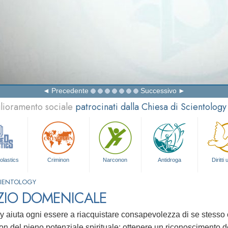
Precedente
Successivo
glioramento sociale
patrocinati dalla Chiesa di Scientology
olastics
Criminon
Narconon
Antidroga
Diritti
CIENTOLOGY
ZIO DOMENICALE
y aiuta ogni essere a riacquistare consapevolezza di se stesso 
ion del pieno potenziale spirituale: ottenere un riconoscimento de