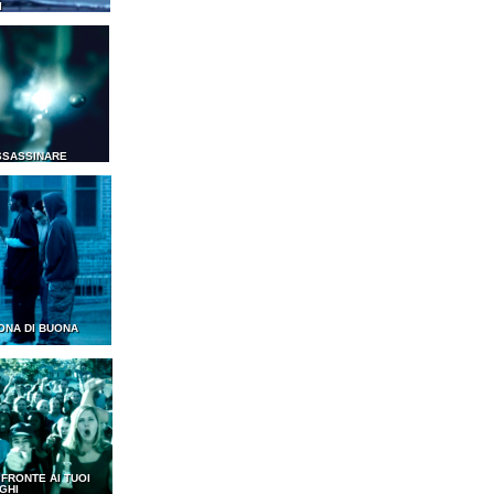
I
SSASSINARE
ONA DI BUONA
I FRONTE AI TUOI
GHI