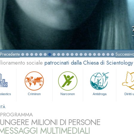
Precedente
Successiv
glioramento sociale
patrocinati dalla Chiesa di Scientology
olastics
Criminon
Narconon
Antidroga
Diritti
ITÀ
L PROGRAMMA
UNGERE MILIONI DI PERSONE
ESSAGGI MULTIMEDIALI