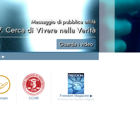
Messaggio di pubblica utilità
7. Cerca di Vivere nella Verità
Guarda i video
o
Freedom Magazine
▶
 umani
CCHR
A Voice for Human Rights