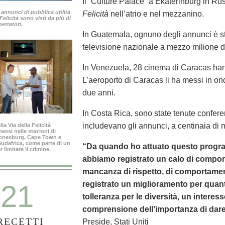
Il “Culture Palace” a Ekaterinburg in Ru
 annunci di pubblica utilità
Felicità
nell’atrio e nel mezzanino.
 Felicità sono visti da più di
pettatori.
In Guatemala, ognuno degli annunci è s
televisione nazionale a mezzo milione d
In Venezuela, 28 cinema di Caracas hann
L’aeroporto di Caracas li ha messi in on
due anni.
In Costa Rica, sono state tenute conferen
includevano gli annunci, a centinaia di m
la Via della Felicità
ssi nelle stazioni di
annesburg, Cape Town e
 Sudafrica, come parte di un
“Da quando ho attuato questo progra
limitare il crimine.
abbiamo registrato un calo di comport
mancanza di rispetto, di comportamen
21
registrato un miglioramento per quanto
tolleranza per le diversità, un interess
comprensione dell’importanza di dare 
RECETTI
Preside, Stati Uniti