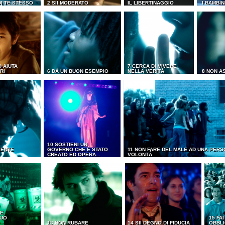
DI TE STESSO
2 SII MODERATO
IL LIBERTINAGGIO
I BAMBIN
D AIUTA
7 CERCA DI VIVERE
RI
6 DÀ UN BUON ESEMPIO
NELLA VERITÀ
8 NON A
10 SOSTIENI UN
IENTE
GOVERNO CHE È STATO
11 NON FARE DEL MALE AD UNA PERS
CREATO ED OPERA...
VOLONTÀ
 E
TUO
15 FA
13 NON RUBARE
14 SII DEGNO DI FIDUCIA
OBBLI