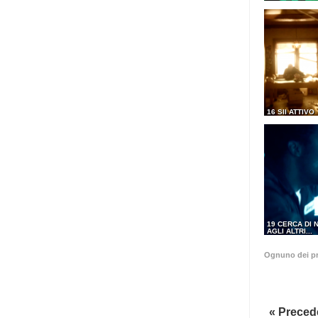
16 SII ATTIVO
19 CERCA DI 
AGLI ALTRI...
Ognuno dei pr
« Preced