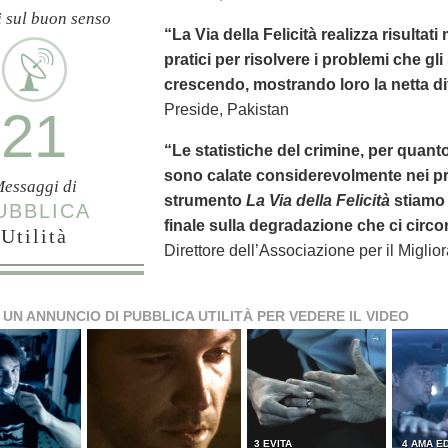
i sul buon senso
“La Via della Felicità realizza risultat
pratici per risolvere i problemi che gl
crescendo, mostrando loro la netta dif
Preside, Pakistan
21
“Le statistiche del crimine, per quanto
sono calate considerevolmente nei pr
essaggi di
strumento
La Via della Felicità
stiamo 
UBBLICA
finale sulla degradazione che ci circo
Utilità
Direttore dell’Associazione per il Miglio
 UN ANNUNCIO DI PUBBLICA UTILITÀ PER VEDERE IL VIDEO
3 EVITA
4 AMA ED