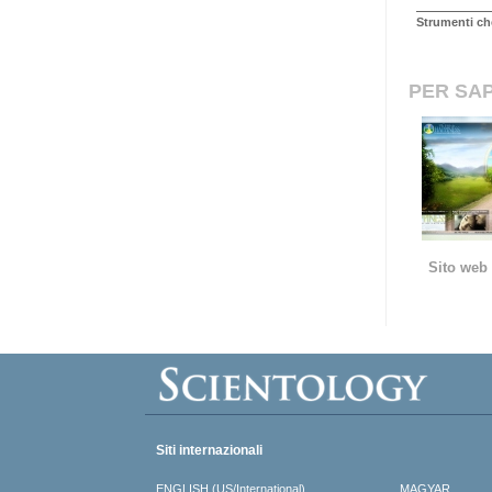
Strumenti ch
PER SAP
Sito web 
Siti internazionali
ENGLISH (US/International)
MAGYAR