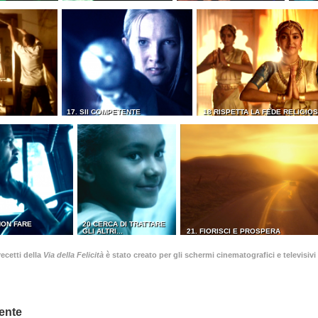
17. SII COMPETENTE
18 RISPETTA LA FEDE RELIGIOS
NON FARE
20 CERCA DI TRATTARE
GLI ALTRI...
21. FIORISCI E PROSPERA
ecetti della
Via della Felicità
è stato creato per gli schermi cinematografici e televisivi 
ente