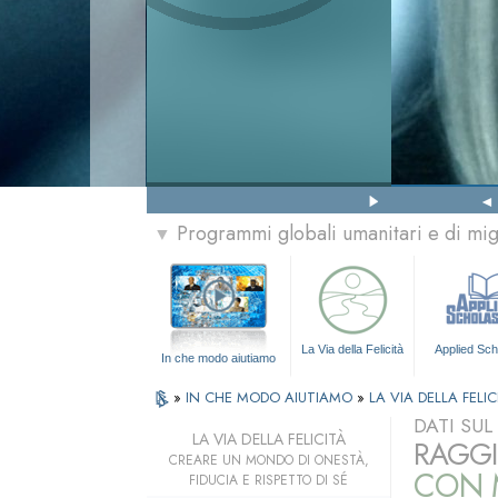
Programmi globali umanitari e di mi
▼
La Via della Felicità
Applied Sch
In che modo aiutiamo
»
IN CHE MODO AIUTIAMO
»
LA VIA DELLA FELIC
DATI SU
LA VIA DELLA FELICITÀ
RAGGI
CREARE UN MONDO DI ONESTÀ,
CON M
FIDUCIA E RISPETTO DI SÉ