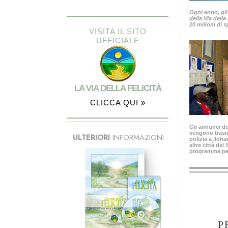
Ogni anno, gli
della Via della
20 milioni di s
VISITA IL SITO
UFFICIALE
LA VIA DELLA FELICITÀ
CLICCA QUI »
Gli
annunci del
vengono trasme
ULTERIORI
INFORMAZIONI
polizia a Joh
altre città del
programma per 
P