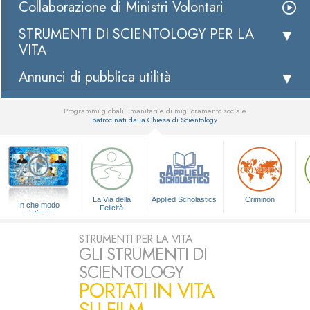
Collaborazione di Ministri Volontari
STRUMENTI DI SCIENTOLOGY PER LA
VITA
Annunci di pubblica utilità
Programmi globali umanitari e di miglioramento sociale
patrocinati dalla Chiesa di Scientology
▼
La Via della
Applied Scholastics
Criminon
In che modo
Felicità
aiutiamo
STRUMENTI PER LA VITA
GLI STRUMENTI DI
SCIENTOLOGY
PORTATI IN VITA