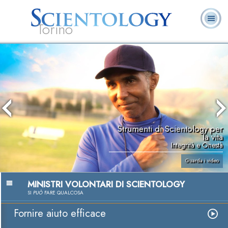
Torino
L. Ron Hubbard:
Che cos’è
Ministri
Domande
Libri
Fondatore
Scientology?
Volontari
ricorrenti
Strumenti di Scientology per
la vita
Integrità e Onestà
Guarda i video
MINISTRI VOLONTARI DI SCIENTOLOGY
SI
PUÒ
FARE QUALCOSA
Fornire aiuto efficace