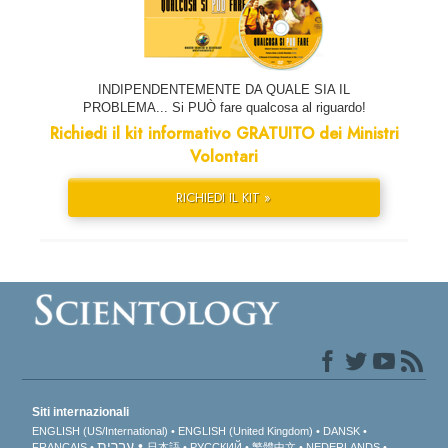
INDIPENDENTEMENTE DA QUALE SIA IL
PROBLEMA... Si PUÒ fare qualcosa al riguardo!
Richiedi il kit informativo GRATUITO dei Ministri
Volontari
RICHIEDI IL KIT »
Siti internazionali
ENGLISH (US/International)
ENGLISH (United Kingdom)
DANSK
עברית
FRANÇAIS
日本語
РУССКИЙ
繁體中文
NEDERLANDS