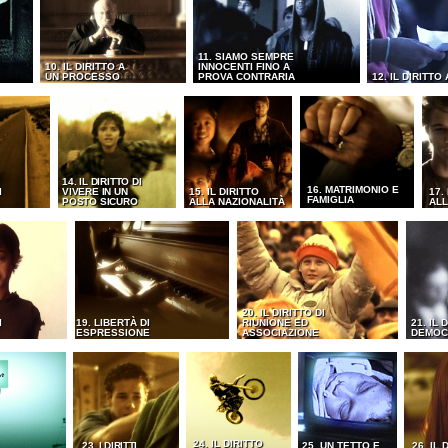
11. SIAMO SEMPRE
10. IL DIRITTO A
INNOCENTI FINO A
UN PROCESSO
PROVA CONTRARIA
12. IL DIRITTO
14. IL DIRITTO DI
16. MATRIMONIO E
I
VIVERE IN UN
15. IL DIRITTO
17.
FAMIGLIA
POSTO SICURO
ALLA NAZIONALITÀ
ALL
20. IL DIRITTO DI
I
19. LIBERTÀ DI
RIUNIONE ED
21. IL 
ESPRESSIONE
ASSOCIAZIONE
DEMOC
24. IL DIRITTO
23. I DIRITTI
25. UN TETTO E
26. IL 