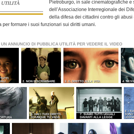
Pietroburgo, in sale cinematografiche e s
UTILITÀ
dell’Associazione Interregionale dei Dif
della difesa dei cittadini contro gli abusi
er formare i suoi funzionari sui diritti umani.
 UN ANNUNCIO DI PUBBLICA UTILITÀ PER VEDERE IL VIDEO
 TUTTI
UALI
2. NON DISCRIMINARE
3. IL DIRITTO ALLA VITA
4. NES
8. I TU
6. HAI I TUOI DIRITTI
7. SIAMO TUTTI UGUALI
SONO 
OVUNQUE TU VADA
DAVANTI ALLA LEGGE
LEGG
TORTURA