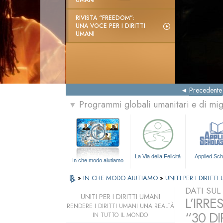
UMANI
RIVISTA “FREEDOM”:
UNA VOCE PER I DIRITTI
UMANI
Precedente
Programmi globali umanitari e di mi
▼
La Via della Felicità
Applied Sch
In che modo aiutiamo
»
IN CHE MODO AIUTIAMO
»
UNITI PER I DIRITTI
DATI SU
UNITI PER I DIRITTI UMANI
L’IRRE
RENDERE I DIRITTI UMANI UNA REALTÀ
“30 DI
IN TUTTO IL MONDO