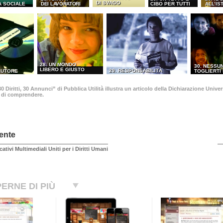
DI SVAGO
A SOCIALE
DEI LAVORATORI
CIBO PER TUTTI
ALL’IS
28. UN MONDO
30. NESSU
LIBERO E GIUSTO
29. RESPONSABILITÀ
’AUTORE
TOGLIERTI 
 Diritti, 30 Annunci” di Pubblica Utilità illustra un articolo della Dichiarazione Univ
o di comprendere.
ente
cativi Multimediali Uniti per i Diritti Umani
ERNE DI PIÙ