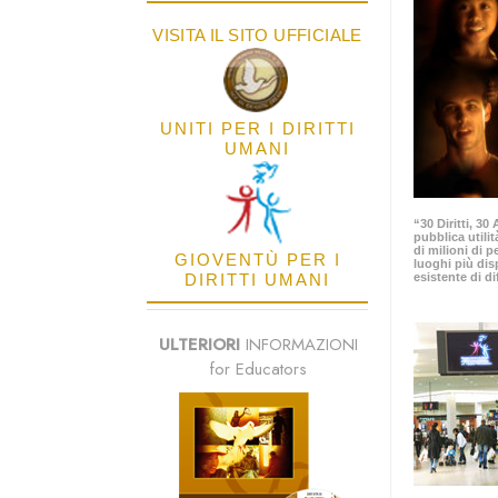
VISITA IL SITO UFFICIALE
UNITI PER I DIRITTI
UMANI
“30 Diritti, 3
pubblica utilit
di milioni di p
GIOVENTÙ PER I
luoghi più dis
DIRITTI UMANI
esistente di di
ULTERIORI
INFORMAZIONI
for Educators