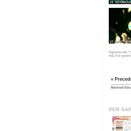
22. SICUREZZ
27. DIRITTI D
Ognuno dei “30
età, è in grad
« Preced
Materiali Edu
PER SAP