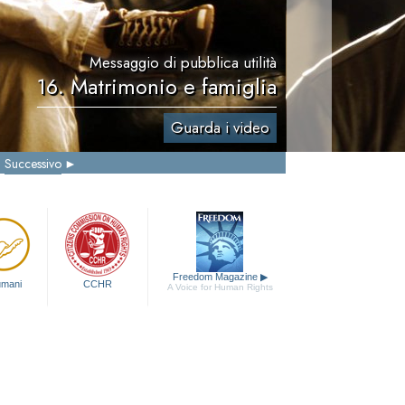
Messaggio di pubblica utilità
16. Matrimonio e famiglia
Guarda i video
Successivo
Freedom Magazine
▶
 umani
CCHR
A Voice for Human Rights