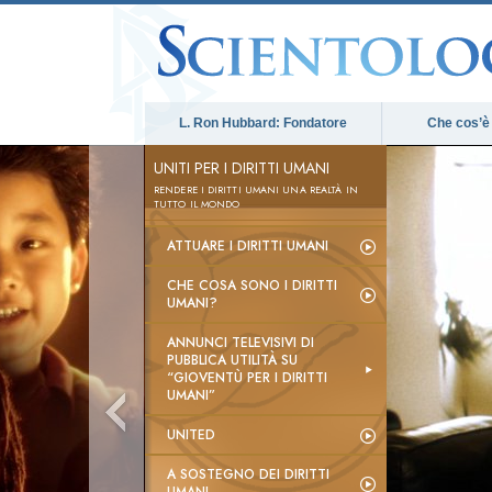
L. Ron Hubbard: Fondatore
Che cos’è
UNITI PER I DIRITTI UMANI
RENDERE I DIRITTI UMANI UNA REALTÀ IN
TUTTO IL MONDO
ATTUARE I DIRITTI UMANI
CHE COSA SONO I DIRITTI
UMANI?
ANNUNCI TELEVISIVI DI
PUBBLICA UTILITÀ SU
“GIOVENTÙ PER I DIRITTI
UMANI”
UNITED
A SOSTEGNO DEI DIRITTI