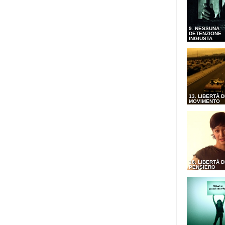
9. NESSUNA
DETENZIONE
INGIUSTA
13. LIBERTÀ D
MOVIMENTO
18. LIBERTÀ D
PENSIERO