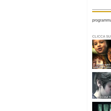
programma p
CLICCA SU
1. SIAMO NATI
LIBERI ED UG
5. NESSUNA 