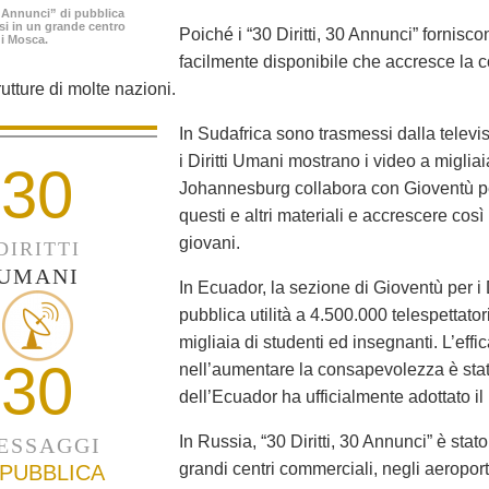
30 Annunci” di pubblica
ssi in un grande centro
Poiché i “30 Diritti, 30 Annunci” fornisc
i Mosca.
facilmente disponibile che accresce la 
rutture di molte nazioni.
In Sudafrica sono trasmessi dalla televis
i Diritti Umani mostrano i video a migliaia
30
Johannesburg collabora con Gioventù per 
questi e altri materiali e accrescere così
giovani.
DIRITTI
UMANI
In Ecuador, la sezione di Gioventù per i
pubblica utilità a 4.500.000 telespettato
migliaia di studenti ed insegnanti. L’ef
30
nell’aumentare la consapevolezza è stata
dell’Ecuador ha ufficialmente adottato il
In Russia, “30 Diritti, 30 Annunci” è stat
ESSAGGI
grandi centri commerciali, negli aeropor
 PUBBLICA