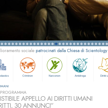
glioramento sociale
patrocinati dalla Chiesa di Scientology
olastics
Criminon
Narconon
Antidroga
Diritti
 UMANI
L PROGRAMMA
SISTIBILE APPELLO AI DIRITTI UMANI
RITTI, 30 ANNUNCI”