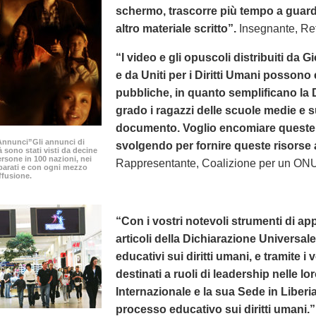
schermo, trascorre più tempo a guard
altro materiale scritto”.
Insegnante, Ret
“I video e gli opuscoli distribuiti da G
e da Uniti per i Diritti Umani possono 
pubbliche, in quanto semplificano la
grado i ragazzi delle scuole medie e 
documento. Voglio encomiare queste o
0 Annunci”Gli annunci di
svolgendo per fornire queste risorse a i
à sono stati visti da decine
ersone in 100 nazioni, nei
Rappresentante, Coalizione per un ONU
parati e con ogni mezzo
ffusione.
“Con i vostri notevoli strumenti di appr
articoli della Dichiarazione Universa
educativi sui diritti umani, e tramite i 
destinati a ruoli di leadership nelle l
Internazionale e la sua Sede in Liberi
processo educativo sui diritti umani.”