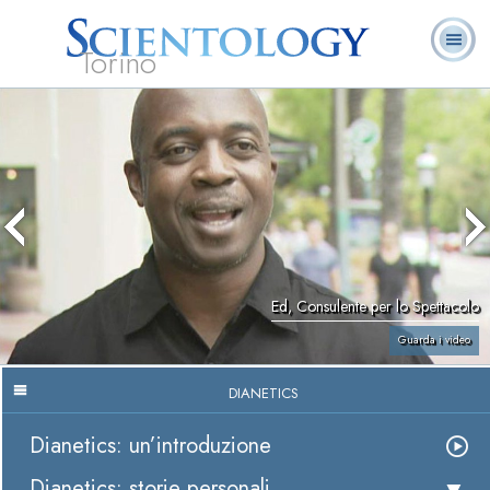
Torino
L. Ron Hubbard:
Che cos’è
Ministri
Domande
Libri
Fondatore
Scientology?
Volontari
ricorrenti
Ed, Consulente per lo Spettacolo
Guarda i video
DIANETICS
Dianetics: un’introduzione
Dianetics: storie personali