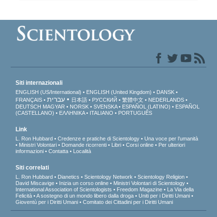
Siti internazionali
ENGLISH (US/International)
ENGLISH (United Kingdom)
DANSK
עברית
FRANÇAIS
日本語
РУССКИЙ
繁體中文
NEDERLANDS
DEUTSCH
MAGYAR
NORSK
SVENSKA
ESPAÑOL (LATINO)
ESPAÑOL
(CASTELLANO)
ΕΛΛΗΝΙΚA
ITALIANO
PORTUGUÊS
Link
L. Ron Hubbard
Credenze e pratiche di Scientology
Una voce per l’umanità
Ministri Volontari
Domande ricorrenti
Libri
Corsi online
Per ulteriori
informazioni
Contatta
Località
Siti correlati
L. Ron Hubbard
Dianetics
Scientology Network
Scientology Religion
David Miscavige
Inizia un corso online
Ministri Volontari di Scientology
International Association of Scientologists
Freedom Magazine
La Via della
Felicità
A sostegno di un mondo libero dalla droga
Uniti per i Diritti Umani
Gioventù per i Diritti Umani
Comitato dei Cittadini per i Diritti Umani