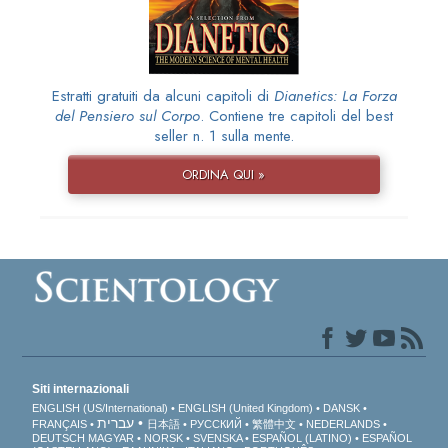
Estratti gratuiti da alcuni capitoli di
Dianetics: La Forza
del Pensiero sul Corpo
. Contiene tre capitoli del best
seller n. 1 sulla mente.
ORDINA QUI »
Siti internazionali
ENGLISH (US/International)
ENGLISH (United Kingdom)
DANSK
עברית
FRANÇAIS
日本語
РУССКИЙ
繁體中文
NEDERLANDS
DEUTSCH
MAGYAR
NORSK
SVENSKA
ESPAÑOL (LATINO)
ESPAÑOL