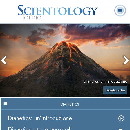
Torino
L. Ron Hubbard:
Che cos’è
Ministri
Domande
Libri
Fondatore
Scientology?
Volontari
ricorrenti
Dianetics: un’introduzione
Guarda i video
DIANETICS
Dianetics: un’introduzione
Dianetics: storie personali