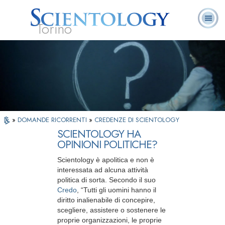
Torino
L. Ron Hubbard:
Che cos’è
Ministri
Domande
Libri
Fondatore
Scientology?
Volontari
ricorrenti
»
DOMANDE RICORRENTI
»
CREDENZE DI SCIENTOLOGY
SCIENTOLOGY HA
OPINIONI POLITICHE?
Scientology è apolitica e non è
interessata ad alcuna attività
politica di sorta. Secondo il suo
Credo
, “Tutti gli uomini hanno il
diritto inalienabile di concepire,
scegliere, assistere o sostenere le
proprie organizzazioni, le proprie