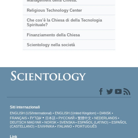
Management della Chiesa:
Religious Technology Center
Che cos’è la Chiesa di della Tecnologia
Spirituale?
Finanziamento della Chiesa
Scientology nella società
Siti internazionali
ENGLISH (US/International)
ENGLISH (United Kingdom)
DANSK
עברית
FRANÇAIS
日本語
РУССКИЙ
繁體中文
NEDERLANDS
DEUTSCH
MAGYAR
NORSK
SVENSKA
ESPAÑOL (LATINO)
ESPAÑOL
(CASTELLANO)
ΕΛΛΗΝΙΚA
ITALIANO
PORTUGUÊS
Link