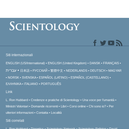
Siti internazionali
ENGLISH (US/International)
ENGLISH (United Kingdom)
DANSK
FRANÇAIS
עברית
日本語
РУССКИЙ
繁體中文
NEDERLANDS
DEUTSCH
MAGYAR
NORSK
SVENSKA
ESPAÑOL (LATINO)
ESPAÑOL (CASTELLANO)
ΕΛΛΗΝΙΚA
ITALIANO
PORTUGUÊS
Link
L. Ron Hubbard
Credenze e pratiche di Scientology
Una voce per l’umanità
Ministri Volontari
Domande ricorrenti
Libri
Corsi online
Chi sono io?
Per
ulteriori informazioni
Contatta
Località
Siti correlati
L. Ron Hubbard
Dianetics
Scientology Network
Scientology Religion
David