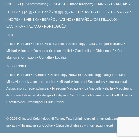
ENGLISH (US/International)
ENGLISH (United Kingdom)
DANSK
FRANÇAIS
עברית
日本語
РУССКИЙ
繁體中文
NEDERLANDS
DEUTSCH
MAGYAR
NORSK
SVENSKA
ESPAÑOL (LATINO)
ESPAÑOL (CASTELLANO)
ΕΛΛΗΝΙΚA
ITALIANO
PORTUGUÊS
Link
L. Ron Hubbard
Credenze e pratiche di Scientology
Una voce per l’umanità
Ministri Volontari
Domande ricorrenti
Libri
Corsi online
Chi sono io?
Per
ulteriori informazioni
Contatta
Località
Siti correlati
L. Ron Hubbard
Dianetics
Scientology Network
Scientology Religion
David
Miscavige
Inizia un corso online
Ministri Volontari di Scientology
International
Association of Scientologists
Freedom Magazine
La Via della Felicità
A sostegno
di un mondo libero dalla droga
Uniti per i Diritti Umani
Gioventù per i Diritti Umani
Comitato dei Cittadini per i Diritti Umani
© 2026
Chiesa di Scientology di Torino.
Tutti i diritti riservati.
Informativa sulla
privacy
•
Normativa sui Cookie
•
Clausole di utilizzo
•
Informazioni legali
.