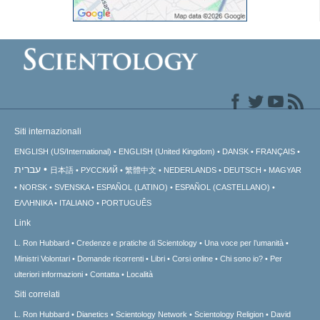
Siti internazionali
ENGLISH (US/International)
ENGLISH (United Kingdom)
DANSK
FRANÇAIS
עברית
日本語
РУССКИЙ
繁體中文
NEDERLANDS
DEUTSCH
MAGYAR
NORSK
SVENSKA
ESPAÑOL (LATINO)
ESPAÑOL (CASTELLANO)
ΕΛΛΗΝΙΚA
ITALIANO
PORTUGUÊS
Link
L. Ron Hubbard
Credenze e pratiche di Scientology
Una voce per l’umanità
Ministri Volontari
Domande ricorrenti
Libri
Corsi online
Chi sono io?
Per
ulteriori informazioni
Contatta
Località
Siti correlati
L. Ron Hubbard
Dianetics
Scientology Network
Scientology Religion
David