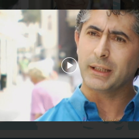
Titolare di azienda
Marito e 
Play
Progettista e imprenditore
Video