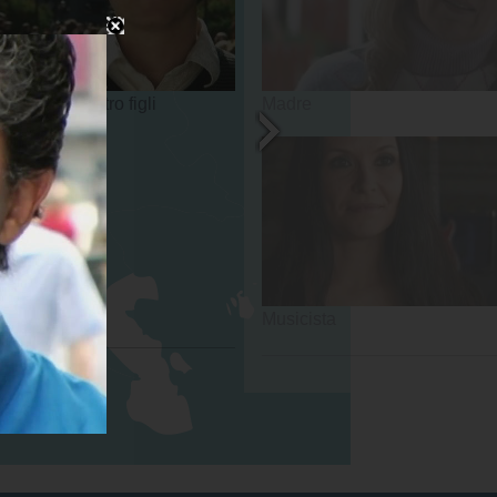
padre di quattro figli
Madre
Musicista