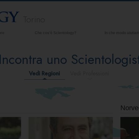
Torino
ore
Che cos’è Scientology?
In che modo aiutia
Credenze e pratiche
Incontra uno Scientologis
Credo e codici di Scientology
Che cosa dicono gli Scientologist
riguardo a Scientology
Vedi Regioni
Vedi Professioni
Incontra uno Scientologist
All’interno di una Chiesa
I Principi Fondamentali di Scientology
Norve
Un’Introduzione a Dianetics
Amore e Odio:
Che Cos’è la Grandezza?